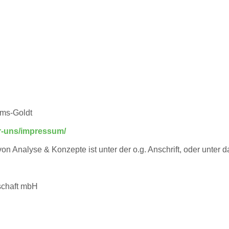
rms-Goldt
er-uns/impressum/
von Analyse & Konzepte ist unter der o.g. Anschrift, oder unter
schaft mbH