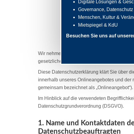
Digitale Lösungen & Gesc
Governance, Datenschutz &
Menschen, Kultur & Verä
Mietspiegel & KdU
Besuchen Sie uns auf unsere
Wir nehmen den Schutz Ihrer persönlichen Da
gesetzlichen Datenschutzvorschriften sowie 
Diese Datenschutzerklärung klärt Sie über 
innerhalb unseres Onlineangebotes und der 
gemeinsam bezeichnet als „Onlineangebot“).
Im Hinblick auf die verwendeten Begrifflichkei
Datenschutzgrundverordnung (DSGVO).
1. Name und Kontaktdaten des
Datenschutzbeauftragten