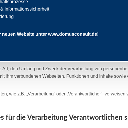
häftsprozesse
 Informationssicherheit
nderung
Datenschutz
r neuen Website unter
www.domusconsult.de
!
ten sehr ernst. Wir behandeln Ihre personenbezogenen Daten s
dieser Datenschutzerklärung.
die Art, den Umfang und Zweck der Verarbeitung von personenb
mit ihm verbundenen Webseiten, Funktionen und Inhalte sowie 
ten, wie z.B. „Verarbeitung“ oder „Verantwortlicher“, verweisen wi
 für die Verarbeitung Verantwortlichen s