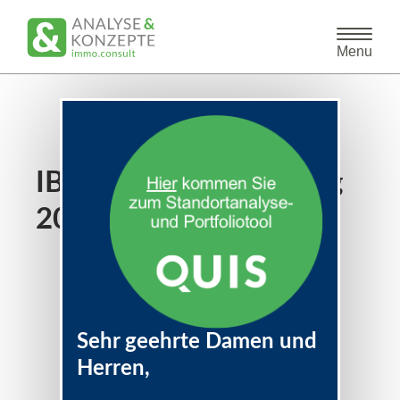
Toggle
Menu
navigat
IBA Strukturmonitoring
2011
Sehr geehrte Damen und
Herren,
Das könnte Sie