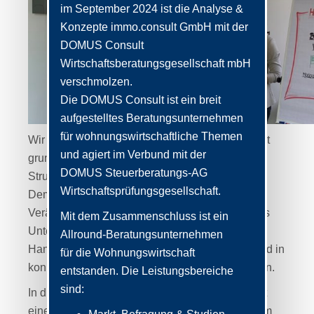
im September 2024 ist die Analyse &
Konzepte immo.consult GmbH mit der
DOMUS Consult
Wirtschaftsberatungsgesellschaft mbH
verschmolzen.
Die DOMUS Consult ist ein breit
aufgestelltes Beratungsunternehmen
für wohnungswirtschaftliche Themen
Wir leben in einer Zeit, in der sich die Arbeitswelt
und agiert im Verbund mit der
grundlegend verändert. Die Digitalisierung, der
DOMUS Steuerberatungs-AG
Strukturwandel und der gleichzeitig einsetzende
Wirtschaftsprüfungsgesellschaft.
Demografische Wandel bringen erhebliche
Veränderungen mit sich. Das Management eines
Mit dem Zusammenschluss ist ein
Unternehmens steht vor der Aufgabe, zentrale
Allround-Beratungsunternehmen
Handlungsfelder der Zukunft zu identifizieren und in
für die Wohnungswirtschaft
konkrete Konzepte und Maßnahmen umzusetzen.
entstanden. Die Leistungsbereiche
sind:
In dieser Komplexität dürfen Sie das Fundament
eines erfolgreichen Unternehmens nicht aus dem