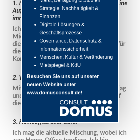
Markt, Befragung & Studien
1. Beschreibe in maximal zwei Sätzen Deine
Strategie, Nachhaltigkeit &
Aufgabe bei Analyse & Konzepte
Finanzen
immo.consult.
Digitale Lösungen &
Ich arbeite im Bereich Markt- und
Geschäftsprozesse
Mietenanalytik und meine Aufgabe ist
Governance, Datenschutz &
die Erhebung der notwendigen Daten für
Informationssicherheit
die Mietspiegel und die schlüssigen
Menschen, Kultur & Veränderung
Konzepte.
Mietspiegel & KdU
Besuchen Sie uns auf unserer
2. Wie startest Du in den Tag?
neuen Website unter
Mit einem Frühstück starte ich in den Tag
www.domusconsult.de
!
und danach geht es mit einem Blick auf
die To-do-Liste und die E-Mails los.
3. Homeoffice oder Büro?
Ich mag die aktuelle Mischung, wobei ich