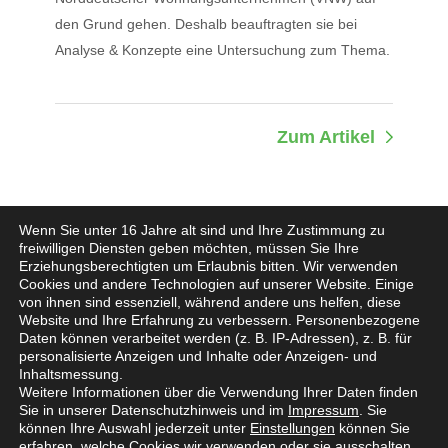
den Grund gehen. Deshalb beauftragten sie bei
Analyse & Konzepte eine Untersuchung zum Thema.
Zum Artikel
Wenn Sie unter 16 Jahre alt sind und Ihre Zustimmung zu
freiwilligen Diensten geben möchten, müssen Sie Ihre
Erziehungsberechtigten um Erlaubnis bitten.
Wir verwenden
Cookies und andere Technologien auf unserer Website. Einige
von ihnen sind essenziell, während andere uns helfen, diese
Website und Ihre Erfahrung zu verbessern.
Personenbezogene
Impressum
Daten können verarbeitet werden (z. B. IP-Adressen), z. B. für
personalisierte Anzeigen und Inhalte oder Anzeigen- und
Datenschutz
Inhaltsmessung.
Weitere Informationen über die Verwendung Ihrer Daten finden
Sie in unserer Datenschutzhinweis und im
Impressum
.
Sie
Jobs
können Ihre Auswahl jederzeit unter
Einstellungen
können Sie
erfahren, welche Cookies wir verwenden oder sie ausschalten.